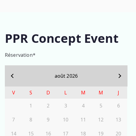
Aller
PPR CONCEPT
au
contenu
EVENTS
PPR Concept Event
Réservation
*
août
2026
V
S
D
L
M
M
J
1
2
3
4
5
6
7
8
9
10
11
12
13
14
15
16
17
18
19
20