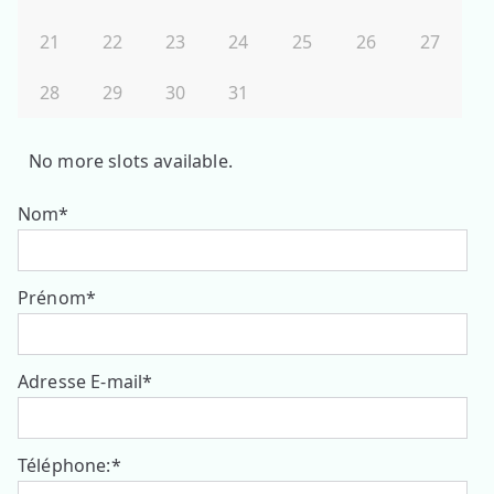
21
22
23
24
25
26
27
28
29
30
31
No more slots available.
Nom
*
Prénom
*
Adresse E-mail
*
Téléphone:
*